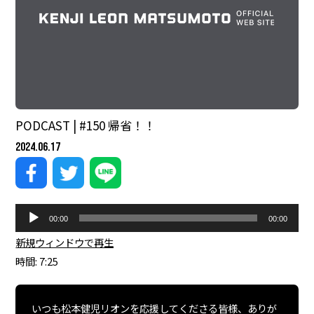
PODCAST | #150 帰省！！
2024.06.17
音
00:00
00:00
声
プ
新規ウィンドウで再生
|
レ
時間: 7:25
ー
ヤ
ー
いつも松本健児リオンを応援してくださる皆様、ありが