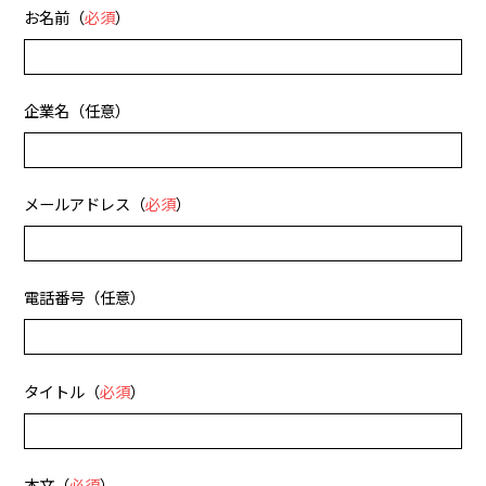
お名前（
必須
）
企業名（任意）
メールアドレス（
必須
）
電話番号（任意）
タイトル（
必須
）
本文（
必須
）