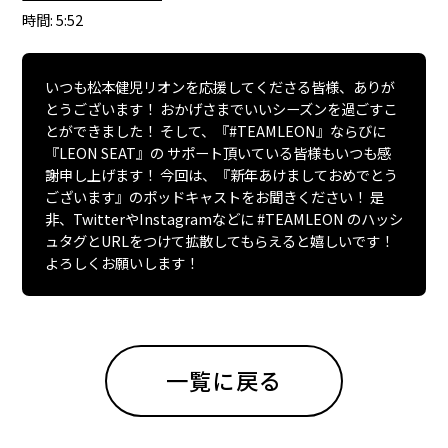
レ
時間: 5:52
ー
ヤ
ー
いつも松本健児リオンを応援してくださる皆様、ありが
とうございます！ おかげさまでいいシーズンを過ごすこ
とができました！ そして、『#TEAMLEON』ならびに
『LEON SEAT』の サポート頂いている皆様もいつも感
謝申し上げます！ 今回は、『新年あけましておめでとう
ございます』のポッドキャストをお聞きください！ 是
非、TwitterやInstagramなどに #TEAMLEON のハッシ
ュタグとURLをつけて拡散してもらえると嬉しいです！
よろしくお願いします！
一覧に戻る