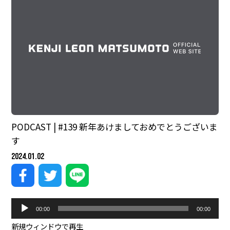
PODCAST | #139 新年あけましておめでとうございま
す
2024.01.02
音
00:00
00:00
声
プ
新規ウィンドウで再生
|