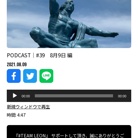
PODCAST｜#39 8月9日 編
2021.08.09
音
00:00
00:00
声
プ
新規ウィンドウで再生
|
レ
時間: 4:47
ー
ヤ
ー
『#TEAM LEON』 サポートして頂き、誠にありがとうご