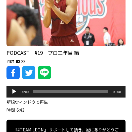
PODCAST｜#19 プロ三年目 編
2021.03.22
音
00:00
00:00
声
プ
新規ウィンドウで再生
|
レ
時間: 6:43
ー
ヤ
ー
『#TEAM LEON』 サポートして頂き、誠にありがとうご